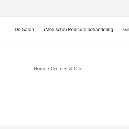
Ga
naar
inhoud
De Salon
(Medische) Pedicure behandeling
Ge
Home
/ Crèmes & Olie