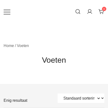
Ga
naar
0
inhoud
Home
/ Voeten
Voeten
Enig resultaat