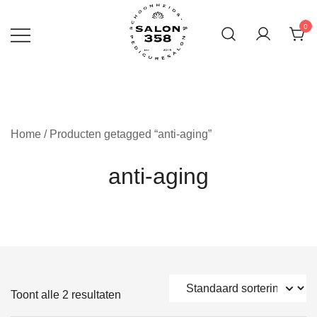
Ga
naar
0
inhoud
Home
/ Producten getagged “anti-aging”
anti-aging
Toont alle 2 resultaten