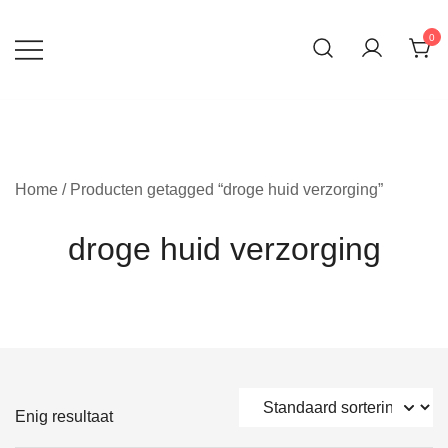
Ga
naar
0
inhoud
Home
/ Producten getagged “droge huid verzorging”
droge huid verzorging
Enig resultaat