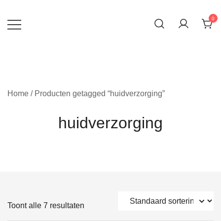
Ga
naar
0
inhoud
Home
/ Producten getagged “huidverzorging”
huidverzorging
Toont alle 7 resultaten