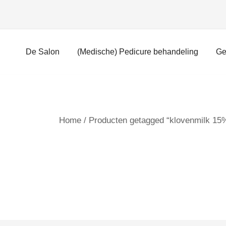
Ga
naar
inhoud
De Salon
(Medische) Pedicure behandeling
Ge
Home
/ Producten getagged “klovenmilk 15