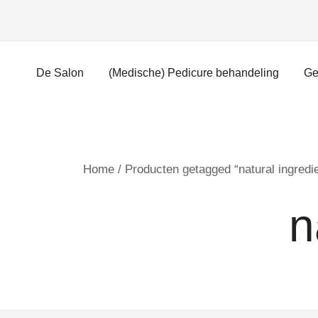
Ga
naar
inhoud
De Salon
(Medische) Pedicure behandeling
Ge
Home
/ Producten getagged “natural ingredi
n