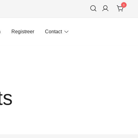
0
n
Registreer
Contact
ts