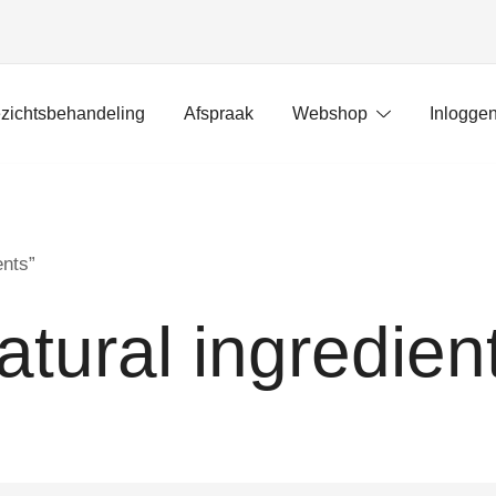
zichtsbehandeling
Afspraak
Webshop
Inlogge
ents”
atural ingredien