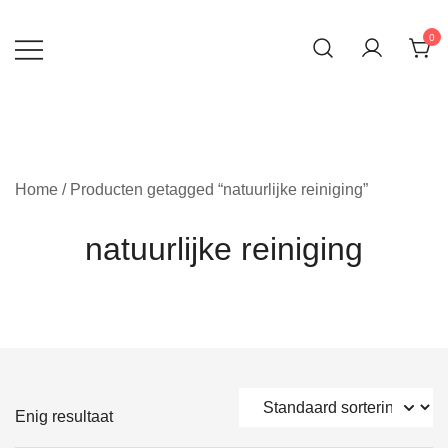
Ga
naar
0
inhoud
Home
/ Producten getagged “natuurlijke reiniging”
natuurlijke reiniging
Enig resultaat