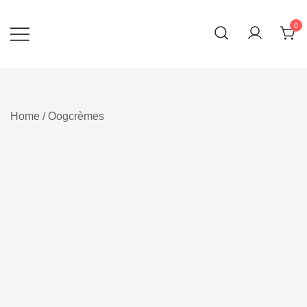
Ga
naar
0
inhoud
Home
/
Oogcrèmes