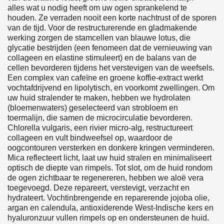
alles wat u nodig heeft om uw ogen sprankelend te
houden. Ze verraden nooit een korte nachtrust of de sporen
van de tijd. Voor de restructurerende en gladmakende
werking zorgen de stamcellen van blauwe lotus, die
glycatie bestrijden (een fenomeen dat de vernieuwing van
collageen en elastine stimuleert) en de balans van de
cellen bevorderen tijdens het verstevigen van de weefsels.
Een complex van cafeïne en groene koffie-extract werkt
vochtafdrijvend en lipolytisch, en voorkomt zwellingen. Om
uw huid stralender te maken, hebben we hydrolaten
(bloemenwaters) geselecteerd van strobloem en
toermalijn, die samen de microcirculatie bevorderen.
Chlorella vulgaris, een rivier micro-alg, restructureert
collageen en vult bindweefsel op, waardoor de
oogcontouren versterken en donkere kringen verminderen.
Mica reflecteert licht, laat uw huid stralen en minimaliseert
optisch de diepte van rimpels. Tot slot, om de huid rondom
de ogen zichtbaar te regenereren, hebben we aloë vera
toegevoegd. Deze repareert, verstevigt, verzacht en
hydrateert. Vochtinbrengende en reparerende jojoba olie,
argan en calendula, antioxiderende West-Indische kers en
hyaluronzuur vullen rimpels op en ondersteunen de huid.